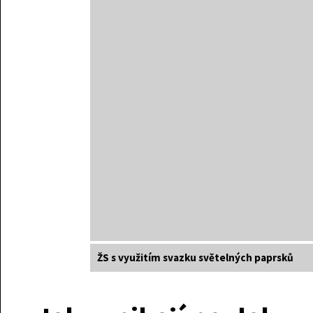
ŽS s využitím svazku světelných paprsků