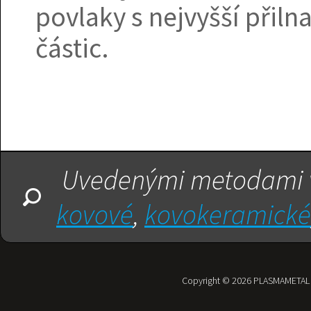
povlaky s nejvyšší přil
částic.
Uvedenými metodami v
kovové
,
kovokeramické
Copyright © 2026
PLASMAMETAL , 