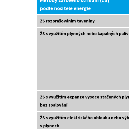
Metody žárového stříkání (ŽS)
podle nositele energie
ŽS rozprašováním taveniny
ŽS s využitím plynných nebo kapalných paliv
ŽS s využitím expanze vysoce stačených ply
bez spalování
ŽS s využitím elektrického oblouku nebo vý
v plynech