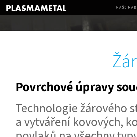
NAŠE NAB
Žár
Povrchové úpravy souč
Technologie žárového s
a vytváření kovových, 
povlaků na všechny typ