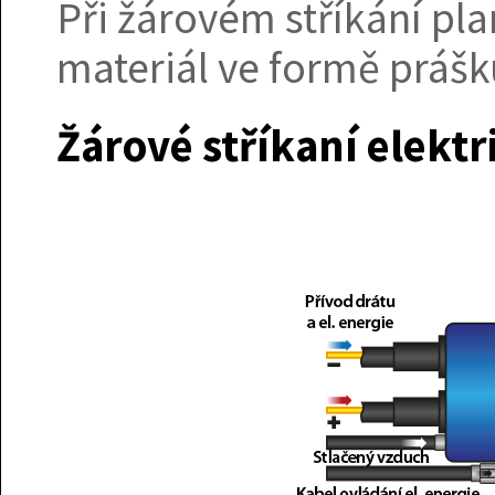
Při žárovém stříkání p
materiál ve formě prášk
Žárové stříkaní elek