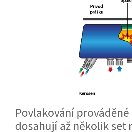
Povlakování prováděné p
dosahují až několik set