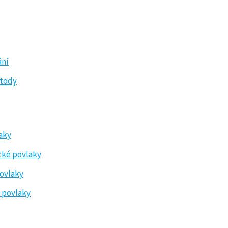
ání
tody
aky
ké povlaky
ovlaky
 povlaky