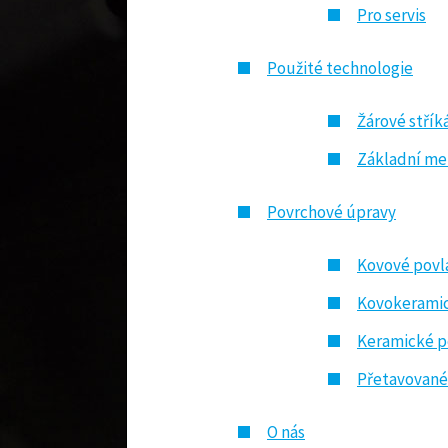
Pro servis
Použité technologie
Žárové střík
Základní me
Povrchové úpravy
Kovové povl
Kovokeramic
Keramické p
Přetavované
O nás