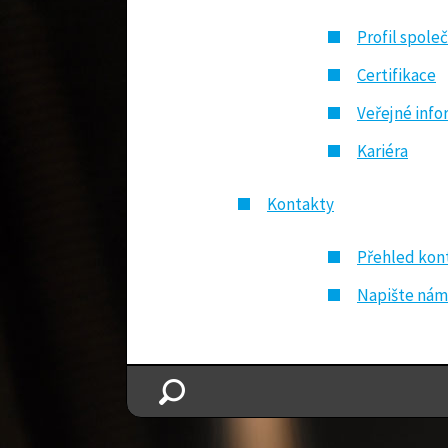
Profil spole
Certifikace
Veřejné info
Kariéra
Kontakty
Přehled kon
Napište nám