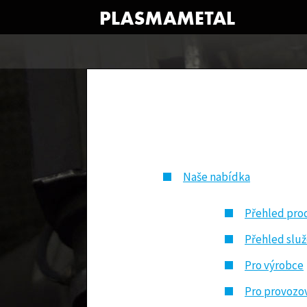
Naše nabídka
Přehled pro
Přehled slu
Pro výrobce
Pro provozo