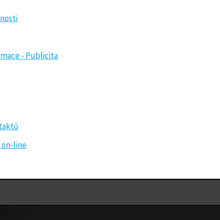
čnosti
rmace - Publicita
taktů
 on-line